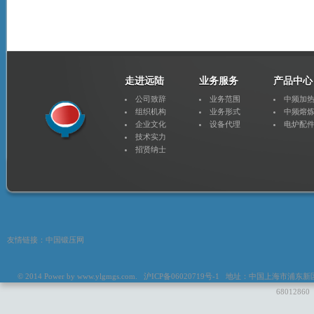
走进远陆
业务服务
产品中心
公司致辞
业务范围
中频加
组织机构
业务形式
中频熔
企业文化
设备代理
电炉配
技术实力
招贤纳士
友情链接：
中国锻压网
© 2014 Power by
www.ylgmgs.com
. 沪ICP备06020719号-1 地址：中国上海市浦东新区惠
6801286