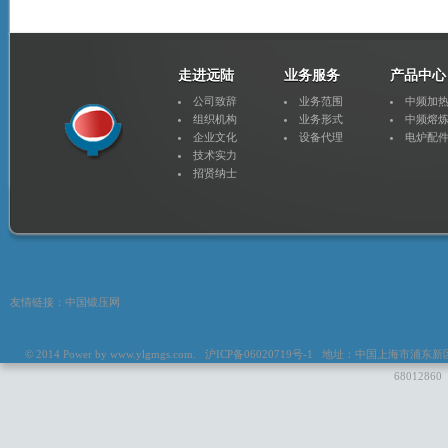
走进远陆
业务服务
产品中心
公司致辞
业务范围
中频加
组织机构
业务形式
中频熔
企业文化
设备代理
电炉配
技术实力
招贤纳士
友情链接：
中国锻压网
© 2014 Power by
www.ylgmgs.com
. 沪ICP备06020719号-1 地址：中国上海市浦东新区惠
6801286