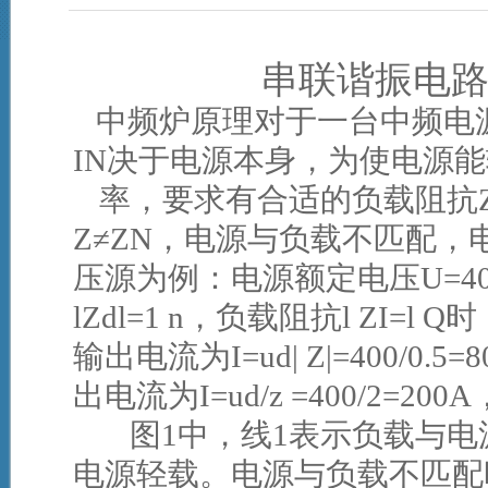
串联谐振电
中频炉原理对于一台中频电
IN
决于电源本身，为使电源能
率，要求有合适的负载阻抗
Z
≠
ZN
，电源与负载不匹配，
压源为例：电源额定电压
U=4
lZdl=1 n
，负载阻抗
l ZI=l Q
时
输出电流为
I=ud| Z|=400/0.5=8
出电流为
I=ud/z =400/2=200A
图
1
中，线
1
表示负载与电
电源轻载。电源与负载不匹配